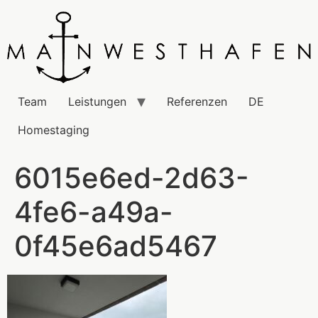
Team
Leistungen
Referenzen
DE
Homestaging
6015e6ed-2d63-
4fe6-a49a-
0f45e6ad5467