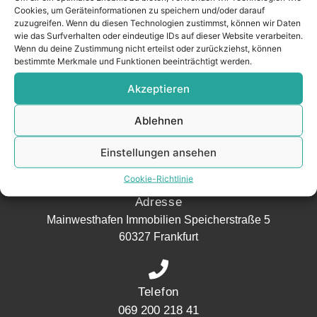
MAINWESTHAFEN
Widerrufsrecht
Cookies, um Geräteinformationen zu speichern und/oder darauf
IMMOBILIEN
zuzugreifen. Wenn du diesen Technologien zustimmst, können wir Daten
wie das Surfverhalten oder eindeutige IDs auf dieser Website verarbeiten.
Ihr Immobilienpartner
Wenn du deine Zustimmung nicht erteilst oder zurückziehst, können
bestimmte Merkmale und Funktionen beeinträchtigt werden.
aus der
Nachbarschaft.
Akzeptieren
– seit 2017.
Ablehnen
KONTAKT
Einstellungen ansehen
Cookie-Richtlinie
Adresse
Mainwesthafen Immobilien Speicherstraße 5
60327 Frankfurt
Telefon
069 200 218 41