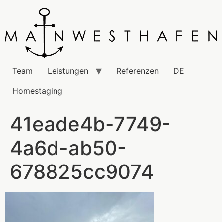
Team
Leistungen
Referenzen
DE
Homestaging
41eade4b-7749-
4a6d-ab50-
678825cc9074