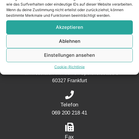
wie das Surfverhalten oder eindeutige IDs auf dieser Website verarbeiten.
aus der
Wenn du deine Zustimmung nicht erteilst oder zurückziehst, können
Nachbarschaft.
bestimmte Merkmale und Funktionen beeinträchtigt werden.
– seit 2017.
Akzeptieren
Ablehnen
KONTAKT
Einstellungen ansehen
Adresse
Cookie-Richtlinie
Mainwesthafen Immobilien Speicherstraße 5
60327 Frankfurt
Telefon
069 200 218 41
Fax