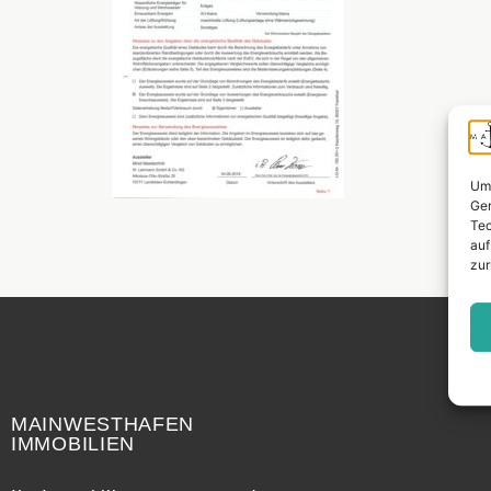
Um 
Ger
Tec
auf
zur
Widerrufsrecht
MAINWESTHAFEN
IMMOBILIEN