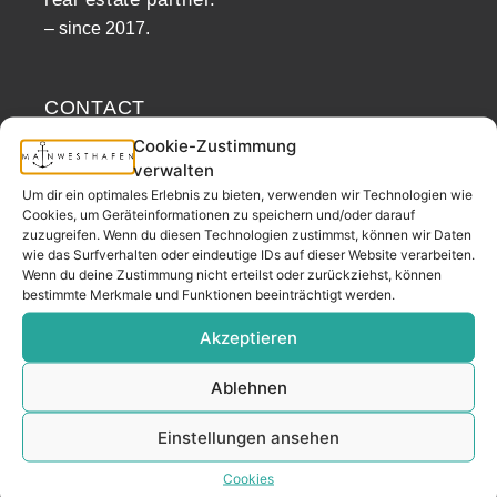
– since 2017.
CONTACT
Cookie-Zustimmung
verwalten
Address
Um dir ein optimales Erlebnis zu bieten, verwenden wir Technologien wie
Cookies, um Geräteinformationen zu speichern und/oder darauf
Mainwesthafen Immobilien
zuzugreifen. Wenn du diesen Technologien zustimmst, können wir Daten
Speicherstraße 5
wie das Surfverhalten oder eindeutige IDs auf dieser Website verarbeiten.
60327 Frankfurt
Wenn du deine Zustimmung nicht erteilst oder zurückziehst, können
bestimmte Merkmale und Funktionen beeinträchtigt werden.
Akzeptieren
Phone
Ablehnen
069 200 218 41
Einstellungen ansehen
Fax
Cookies