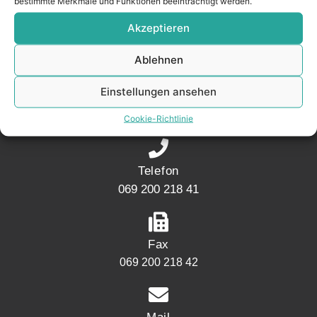
bestimmte Merkmale und Funktionen beeinträchtigt werden.
Akzeptieren
KONTAKT
Ablehnen
Adresse
Einstellungen ansehen
Mainwesthafen Immobilien Speicherstraße 5
60327 Frankfurt
Cookie-Richtlinie
Telefon
069 200 218 41
Fax
069 200 218 42