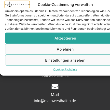
Cookie-Zustimmung verwalten
Um dir ein optimales Erlebnis zu bieten, verwenden wir Technologien wie Co
Adresse
Geräteinformationen zu speichern und/oder darauf zuzugreifen. Wenn du di
Mainwesthafen Immobilien Speicherstraße 5
Technologien zustimmst, können wir Daten wie das Surfverhalten oder einde
auf dieser Website verarbeiten. Wenn du deine Zustimmung nicht erteilst ode
60327 Frankfurt
zurückziehst, können bestimmte Merkmale und Funktionen beeinträchtigt w
Akzeptieren
Telefon
Ablehnen
069 200 218 41
Einstellungen ansehen
Fax
Cookie-Richtlinie
069 200 218 42
Mail
info@mainwesthafen.de
Widerrufsrecht