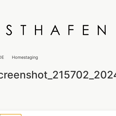
DE
Homestaging
screenshot_215702_202