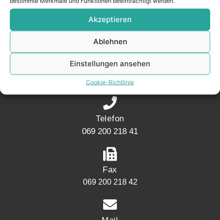
bestimmte Merkmale und Funktionen beeinträchtigt werden.
Akzeptieren
KONTAKT
Ablehnen
Adresse
Einstellungen ansehen
Mainwesthafen Immobilien Speicherstraße 5
60327 Frankfurt
Cookie-Richtlinie
Telefon
069 200 218 41
Fax
069 200 218 42