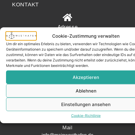
KONTAKT
Adresse
Mainwesthafen Immobilien Speicherstraße 5
Cookie-Zustimmung verwalten
60327 Frankfurt
Um dir ein optimales Erlebnis zu bieten, verwenden wir Technologien wie Co
Geräteinformationen zu speichern und/oder darauf zuzugreifen. Wenn du di
zustimmst, können wir Daten wie das Surfverhalten oder eindeutige IDs auf 
verarbeiten. Wenn du deine Zustimmung nicht erteilst oder zurückziehst, k
Telefon
Merkmale und Funktionen beeinträchtigt werden.
069 200 218 41
Akzeptieren
Ablehnen
Fax
Einstellungen ansehen
069 200 218 42
Cookie-Richtlinie
Mail