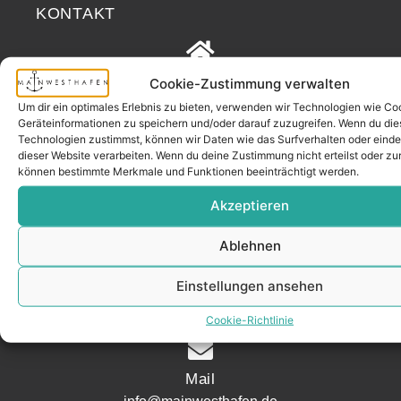
KONTAKT
Adresse
Cookie-Zustimmung verwalten
Mainwesthafen Immobilien Speicherstraße 5
Um dir ein optimales Erlebnis zu bieten, verwenden wir Technologien wie Co
Geräteinformationen zu speichern und/oder darauf zuzugreifen. Wenn du di
60327 Frankfurt
Technologien zustimmst, können wir Daten wie das Surfverhalten oder einde
dieser Website verarbeiten. Wenn du deine Zustimmung nicht erteilst oder zu
können bestimmte Merkmale und Funktionen beeinträchtigt werden.
Telefon
Akzeptieren
069 200 218 41
Ablehnen
Einstellungen ansehen
Fax
069 200 218 42
Cookie-Richtlinie
Mail