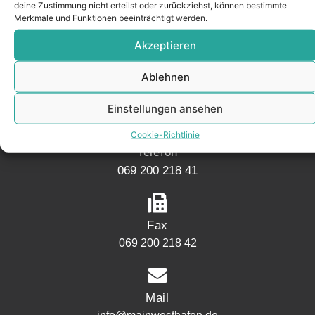
deine Zustimmung nicht erteilst oder zurückziehst, können bestimmte
KONTAKT
Merkmale und Funktionen beeinträchtigt werden.
Akzeptieren
Adresse
Ablehnen
Mainwesthafen Immobilien Speicherstraße 5
60327 Frankfurt
Einstellungen ansehen
Cookie-Richtlinie
Telefon
069 200 218 41
Fax
069 200 218 42
Mail