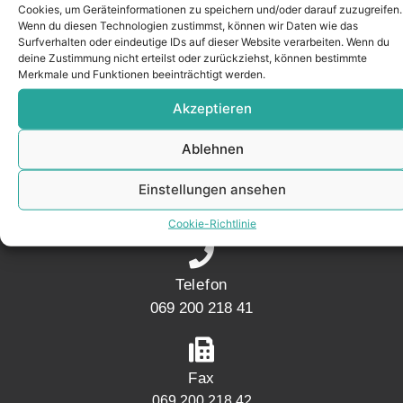
Cookies, um Geräteinformationen zu speichern und/oder darauf zuzugreifen.
Nachbarschaft.
Wenn du diesen Technologien zustimmst, können wir Daten wie das
– seit 2017.
Surfverhalten oder eindeutige IDs auf dieser Website verarbeiten. Wenn du
deine Zustimmung nicht erteilst oder zurückziehst, können bestimmte
Merkmale und Funktionen beeinträchtigt werden.
KONTAKT
Akzeptieren
Ablehnen
Adresse
Einstellungen ansehen
Mainwesthafen Immobilien Speicherstraße 5
60327 Frankfurt
Cookie-Richtlinie
Telefon
069 200 218 41
Fax
069 200 218 42