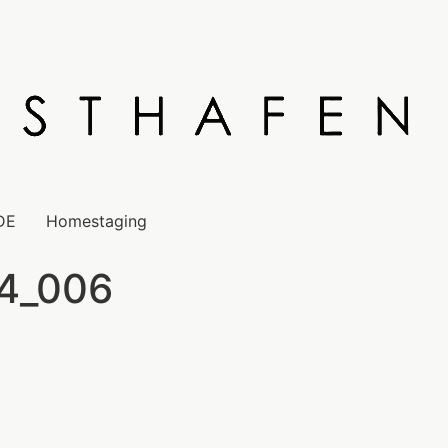
DE
Homestaging
14_006