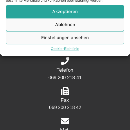
bestimmte Merkmale und Funktionen beeinträchtigt werden.
Akzeptieren
KONTAKT
Ablehnen
Adresse
Einstellungen ansehen
Mainwesthafen Immobilien Speicherstraße 5
60327 Frankfurt
Cookie-Richtlinie
Telefon
069 200 218 41
Fax
069 200 218 42