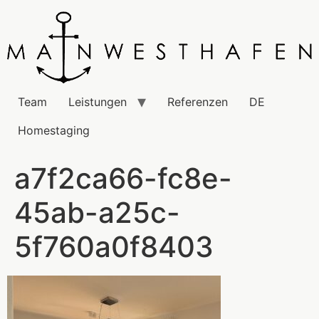
Team
Leistungen
Referenzen
DE
Homestaging
a7f2ca66-fc8e-
45ab-a25c-
5f760a0f8403