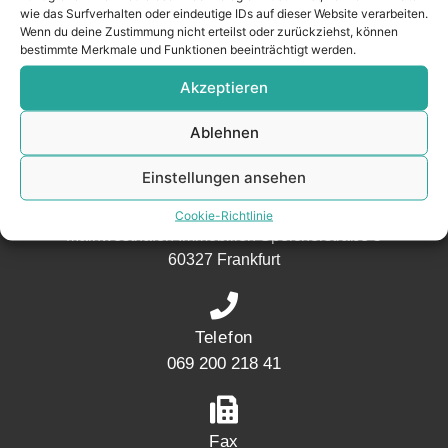
wie das Surfverhalten oder eindeutige IDs auf dieser Website verarbeiten.
aus der
Wenn du deine Zustimmung nicht erteilst oder zurückziehst, können
Nachbarschaft.
bestimmte Merkmale und Funktionen beeinträchtigt werden.
– seit 2017.
Akzeptieren
Ablehnen
KONTAKT
Einstellungen ansehen
Adresse
Cookie-Richtlinie
Mainwesthafen Immobilien Speicherstraße 5
60327 Frankfurt
Telefon
069 200 218 41
Fax