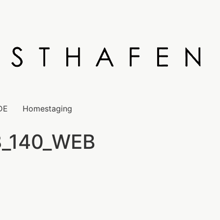
DE
Homestaging
8_140_WEB