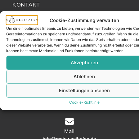
KONTAKT
Cookie-Zustimmung verwalten
Adresse
Um dir ein optimales Erlebnis zu bieten, verwenden wir Technologien wie Co
Geräteinformationen zu speichern und/oder darauf zuzugreifen. Wenn du di
Mainwesthafen Immobilien Speicherstraße 5
Technologien zustimmst, können wir Daten wie das Surfverhalten oder einde
60327 Frankfurt
dieser Website verarbeiten. Wenn du deine Zustimmung nicht erteilst oder zu
können bestimmte Merkmale und Funktionen beeinträchtigt werden.
Akzeptieren
Telefon
069 200 218 41
Ablehnen
Einstellungen ansehen
Fax
Cookie-Richtlinie
069 200 218 42
Mail