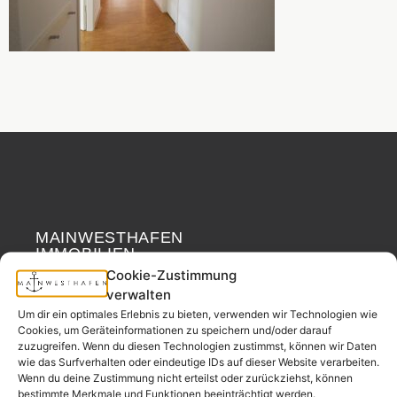
MAINWESTHAFEN
Widerrufsrecht
IMMOBILIEN
Cookie-Zustimmung
verwalten
Ihr Immobilienpartner
Um dir ein optimales Erlebnis zu bieten, verwenden wir Technologien wie
aus der
Cookies, um Geräteinformationen zu speichern und/oder darauf
Nachbarschaft.
zuzugreifen. Wenn du diesen Technologien zustimmst, können wir Daten
– seit 2017.
wie das Surfverhalten oder eindeutige IDs auf dieser Website verarbeiten.
Wenn du deine Zustimmung nicht erteilst oder zurückziehst, können
bestimmte Merkmale und Funktionen beeinträchtigt werden.