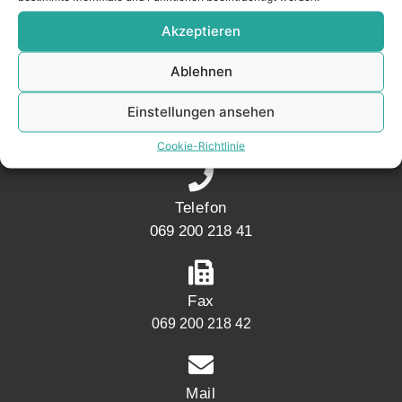
KONTAKT
Akzeptieren
Ablehnen
Adresse
Einstellungen ansehen
Mainwesthafen Immobilien Speicherstraße 5
60327 Frankfurt
Cookie-Richtlinie
Telefon
069 200 218 41
Fax
069 200 218 42
Mail