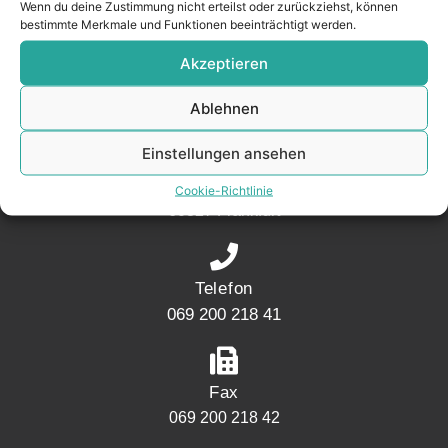
Wenn du deine Zustimmung nicht erteilst oder zurückziehst, können
– seit 2017.
bestimmte Merkmale und Funktionen beeinträchtigt werden.
Akzeptieren
KONTAKT
Ablehnen
Einstellungen ansehen
Adresse
Mainwesthafen Immobilien Speicherstraße 5
Cookie-Richtlinie
60327 Frankfurt
Telefon
069 200 218 41
Fax
069 200 218 42