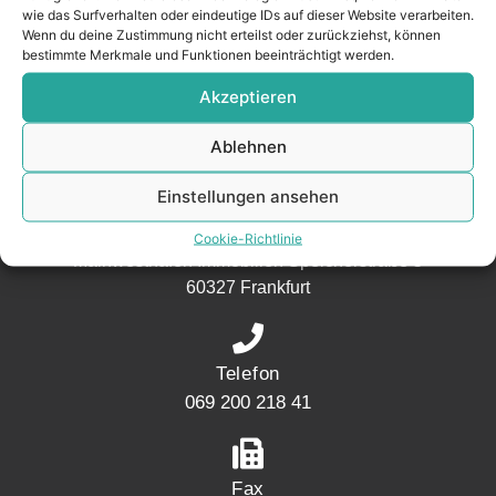
wie das Surfverhalten oder eindeutige IDs auf dieser Website verarbeiten.
aus der
Wenn du deine Zustimmung nicht erteilst oder zurückziehst, können
Nachbarschaft.
bestimmte Merkmale und Funktionen beeinträchtigt werden.
– seit 2017.
Akzeptieren
Ablehnen
KONTAKT
Einstellungen ansehen
Adresse
Cookie-Richtlinie
Mainwesthafen Immobilien Speicherstraße 5
60327 Frankfurt
Telefon
069 200 218 41
Fax