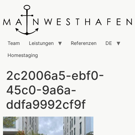
Team
Leistungen
Referenzen
DE
Homestaging
2c2006a5-ebf0-
45c0-9a6a-
ddfa9992cf9f