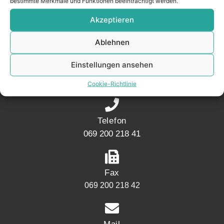
bestimmte Merkmale und Funktionen beeinträchtigt werden.
Akzeptieren
KONTAKT
Ablehnen
Adresse
Einstellungen ansehen
Mainwesthafen Immobilien Speicherstraße 5
60327 Frankfurt
Cookie-Richtlinie
Telefon
069 200 218 41
Fax
069 200 218 42