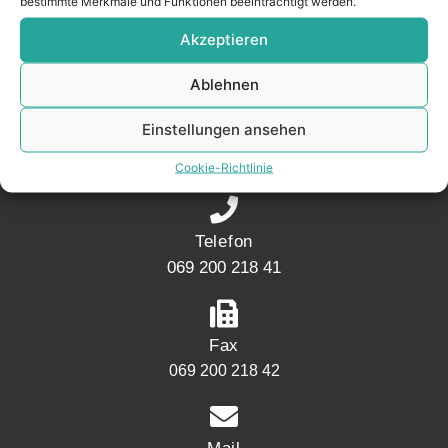
bestimmte Merkmale und Funktionen beeinträchtigt werden.
Akzeptieren
KONTAKT
Ablehnen
Adresse
Einstellungen ansehen
Mainwesthafen Immobilien Speicherstraße 5
60327 Frankfurt
Cookie-Richtlinie
Telefon
069 200 218 41
Fax
069 200 218 42