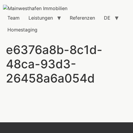
Team
Leistungen
Referenzen
DE
Homestaging
e6376a8b-8c1d-
48ca-93d3-
26458a6a054d