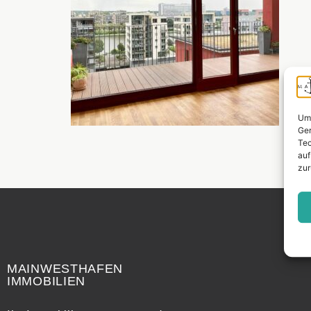
Um 
Ger
Tec
auf
zur
Widerrufsrecht
MAINWESTHAFEN
IMMOBILIEN