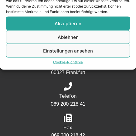
wie das Surfverhalten oder eindeutige IDs auf dieser Website verarbeiten.
Nachbarschaft.
Wenn du deine Zustimmung nicht erteilst oder zurückziehst, können
bestimmte Merkmale und Funktionen beeinträchtigt werden.
– seit 2017.
Akzeptieren
KONTAKT
Ablehnen
Einstellungen ansehen
Adresse
Cookie-Richtlinie
Mainwesthafen Immobilien Speicherstraße 5
60327 Frankfurt
Telefon
069 200 218 41
Fax
069 200 218 42