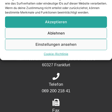
wie das Surfverhalten oder eindeutige IDs auf dieser Website verarbeiten.
aus der
Wenn du deine Zustimmung nicht erteilst oder zurückziehst, können
Nachbarschaft.
bestimmte Merkmale und Funktionen beeinträchtigt werden.
– seit 2017.
Akzeptieren
Ablehnen
KONTAKT
Einstellungen ansehen
Adresse
Cookie-Richtlinie
Mainwesthafen Immobilien Speicherstraße 5
60327 Frankfurt
Telefon
069 200 218 41
Fax