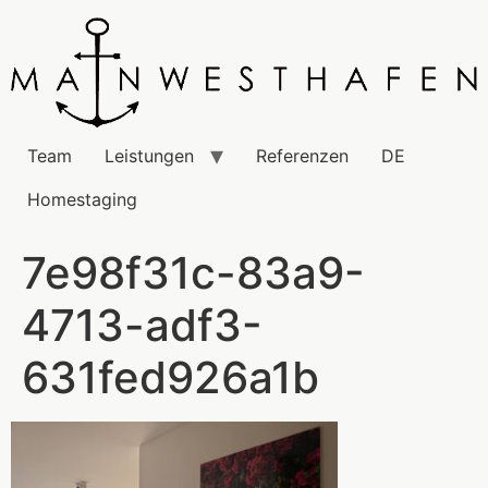
Team
Leistungen
Referenzen
DE
Homestaging
7e98f31c-83a9-
4713-adf3-
631fed926a1b