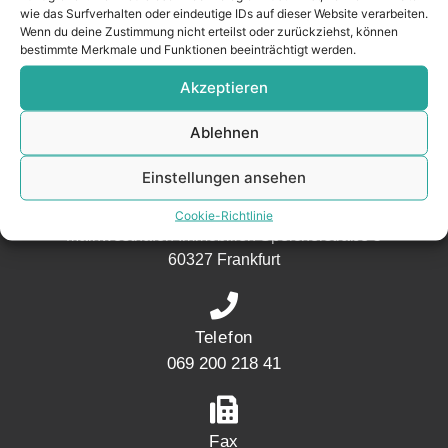
wie das Surfverhalten oder eindeutige IDs auf dieser Website verarbeiten.
aus der
Wenn du deine Zustimmung nicht erteilst oder zurückziehst, können
Nachbarschaft.
bestimmte Merkmale und Funktionen beeinträchtigt werden.
– seit 2017.
Akzeptieren
Ablehnen
KONTAKT
Einstellungen ansehen
Adresse
Cookie-Richtlinie
Mainwesthafen Immobilien Speicherstraße 5
60327 Frankfurt
Telefon
069 200 218 41
Fax