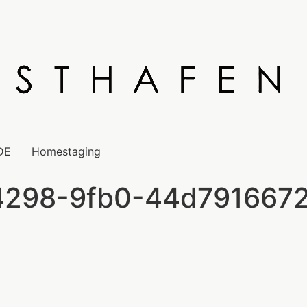
DE
Homestaging
4298-9fb0-44d7916672