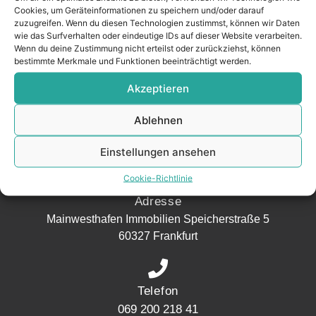
MAINWESTHAFEN
Widerrufsrecht
Cookies, um Geräteinformationen zu speichern und/oder darauf
IMMOBILIEN
zuzugreifen. Wenn du diesen Technologien zustimmst, können wir Daten
wie das Surfverhalten oder eindeutige IDs auf dieser Website verarbeiten.
Ihr Immobilienpartner
Wenn du deine Zustimmung nicht erteilst oder zurückziehst, können
bestimmte Merkmale und Funktionen beeinträchtigt werden.
aus der
Nachbarschaft.
Akzeptieren
– seit 2017.
Ablehnen
KONTAKT
Einstellungen ansehen
Cookie-Richtlinie
Adresse
Mainwesthafen Immobilien Speicherstraße 5
60327 Frankfurt
Telefon
069 200 218 41