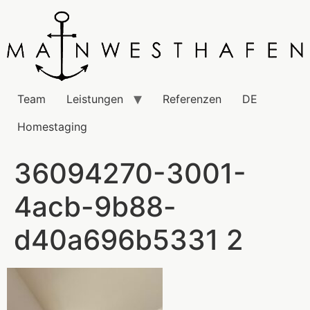
Team
Leistungen
Referenzen
DE
Homestaging
36094270-3001-
4acb-9b88-
d40a696b5331 2