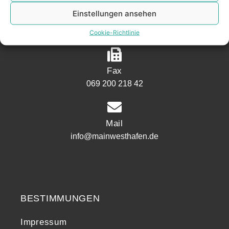
Einstellungen ansehen
Telefon
069 200 218 41
Cookie-Richtlinie
Fax
069 200 218 42
Mail
info@mainwesthafen.de
Widerrufsrecht
BESTIMMUNGEN
Impressum