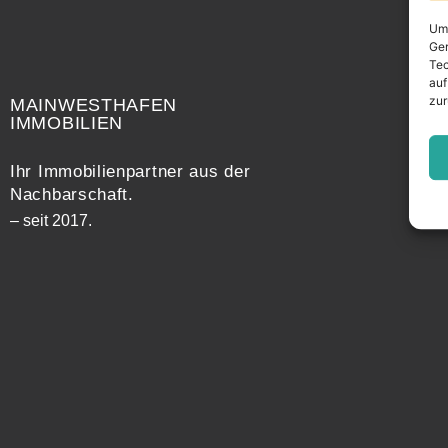
Um 
Ger
Widerrufsrecht
Tec
auf
zur
MAINWESTHAFEN
IMMOBILIEN
Ihr Immobilienpartner aus der
Nachbarschaft.
– seit 2017.