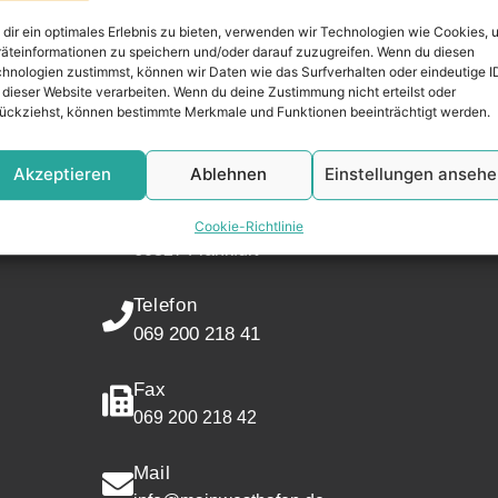
dir ein optimales Erlebnis zu bieten, verwenden wir Technologien wie Cookies, 
äteinformationen zu speichern und/oder darauf zuzugreifen. Wenn du diesen
Widerrufsr
hnologien zustimmst, können wir Daten wie das Surfverhalten oder eindeutige I
 dieser Website verarbeiten. Wenn du deine Zustimmung nicht erteilst oder
ückziehst, können bestimmte Merkmale und Funktionen beeinträchtigt werden.
KONTAKT
Adresse
Akzeptieren
Ablehnen
Einstellungen anseh
Mainwesthafen Immobilien
Speicherstraße 5
Cookie-Richtlinie
60327 Frankfurt
Telefon
069 200 218 41
Fax
069 200 218 42
Mail