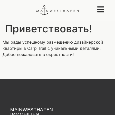
Приветствовать!
Мы рады успешному размещению дизайнерской
квартиры в Carp Trail с уникальными деталями.
Добро пожаловать в окрестности!
MAINWESTHAFEN
Widerrufsrecht
IMMOBILIEN