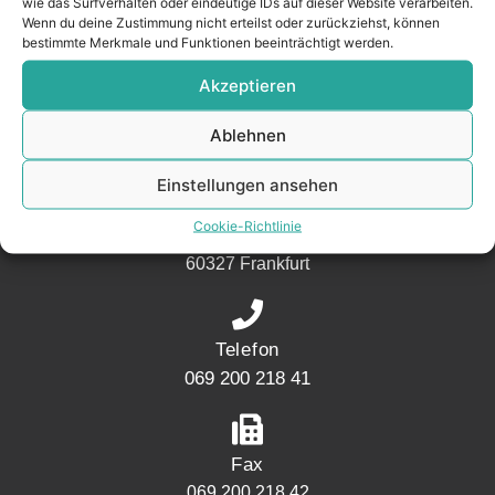
wie das Surfverhalten oder eindeutige IDs auf dieser Website verarbeiten.
Nachbarschaft.
Wenn du deine Zustimmung nicht erteilst oder zurückziehst, können
bestimmte Merkmale und Funktionen beeinträchtigt werden.
– seit 2017.
Akzeptieren
KONTAKT
Ablehnen
Einstellungen ansehen
Adresse
Cookie-Richtlinie
Mainwesthafen Immobilien Speicherstraße 5
60327 Frankfurt
Telefon
069 200 218 41
Fax
069 200 218 42