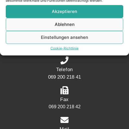
bestimmte Merkmale und Funktionen beeinträchtigt werden.
Akzeptieren
KONTAKT
Ablehnen
Adresse
Einstellungen ansehen
Mainwesthafen Immobilien Speicherstraße 5
60327 Frankfurt
Cookie-Richtlinie
Telefon
069 200 218 41
Fax
069 200 218 42