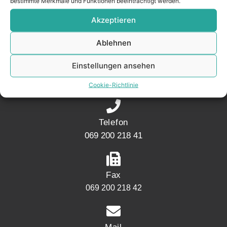
bestimmte Merkmale und Funktionen beeinträchtigt werden.
Akzeptieren
KONTAKT
Ablehnen
Adresse
Einstellungen ansehen
Mainwesthafen Immobilien Speicherstraße 5
60327 Frankfurt
Cookie-Richtlinie
Telefon
069 200 218 41
Fax
069 200 218 42