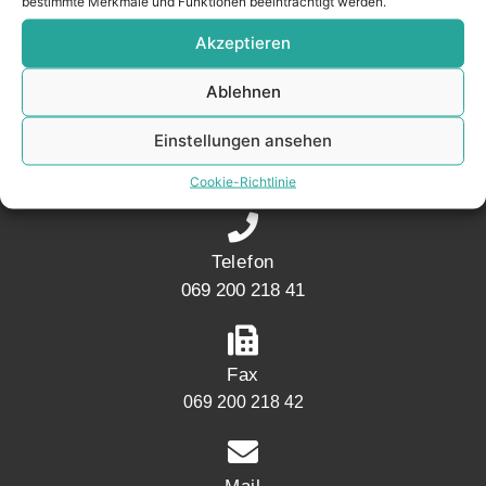
bestimmte Merkmale und Funktionen beeinträchtigt werden.
Akzeptieren
KONTAKT
Ablehnen
Adresse
Einstellungen ansehen
Mainwesthafen Immobilien Speicherstraße 5
60327 Frankfurt
Cookie-Richtlinie
Telefon
069 200 218 41
Fax
069 200 218 42